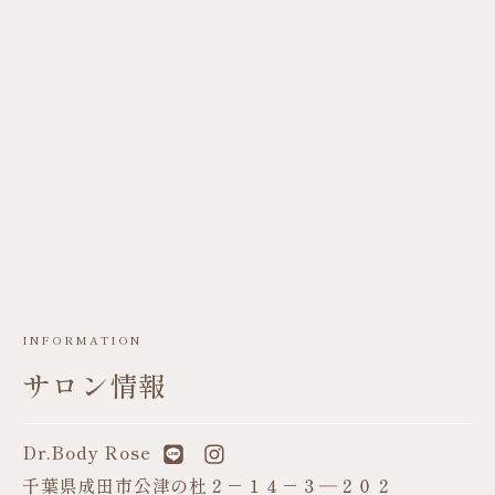
産後3人目・面長・二重
あごの悩みを克服
INFORMATION
サロン情報
Dr.Body Rose
千葉県成田市公津の杜２－１４－３―２０２