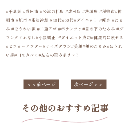
#千葉県 #成田市 #公津の杜駅 #成田駅 #茨城県 #稲敷市#神
栖市 #旭市 #脂肪冷却 #40代#50代#ダイエット #痩身 #たる
み #ほうれい線 #二重アゴ #ポテンツァ#目の下のたるみ #ダ
ウンタイムなし#小顔矯正 #ダイエット成功#健康的に痩せる
#ビフォーアフター#サイズダウン#美顔#頬のたるみ#ほうれ
い線#口のタルミ#左右の歪み糸リフト
＜＜前ページ
次ページ＞＞
その他のおすすめ記事