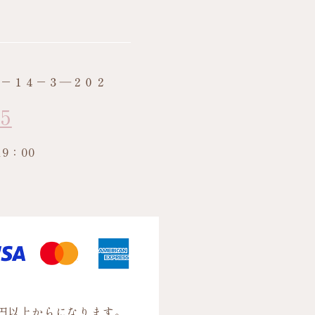
２－１４－３―２０２
45
9：00
日
0円以上からになります。